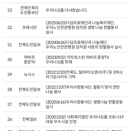
전북인복지
33
우리너싱홈 다녀왔습니다.
도민홍보단
(20250623)디딤의료재단과 나눔복지재단,
32
프레시안
우리노인전문병원 임직원 생명 나눔 헌혈봉사
실시
(20240626)디딤의료재단과 나눔재단,
31
전북도민일보
우리노인전문병원 임직원 사랑의 헌혈봉사 실시
하바르
(20230922) 카자흐스탄 하바르 중앙TV
30
중앙TV
우리너싱홈 취재
(20221220)전북도, SD바이오센서(주) 등 3개사,
29
뉴시스
자가검사키트 기탁
(20221107)우리사랑봉사단, 월동기 맞이 연탄
28
전북도민일보
나눔 봉사
(20220616)우리사랑봉사단, 생명나눔 헌혈운동
27
전북도민일보
실시
(20201202) 사회복지법인 우리너싱홈 코로나19
26
전북일보
대응 우수시설 선정