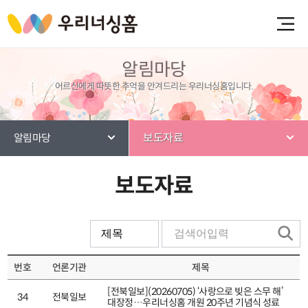
알림마당
어르신에게 따뜻한 추억을 안겨드리는 우리너싱홈입니다.
보도자료
알림마당
보도자료
번호
언론기관
제목
[전북일보](20260705) ‘사랑으로 빚은 스무 해’
34
전북일보
대장정…우리너싱홈 개원 20주년 기념식 성료