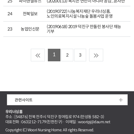
25
파이낸셜뉴스
(20200113) 복지는 연민이 아니라 공감...혼자만
(20190722) 나눔복지재단 우리너싱홈,
24
전북일보
노인의료복지시설 나눔숲 돌봄사업 운영
(20190618) 2019 덕진구 만돌린 봉사단 재능
23
농업인신문
기부
1
2
3
관련사이트
우리너싱홈
주소 : [54876] 전북 전주시 덕진구 정여립로 974 (만성동 582-3)
대표전화 : 063)212-7179(친한친구) · 이메일 : wooripj@daum.net
Copyright (C) Woori Nursing Home. All rights Reserved.