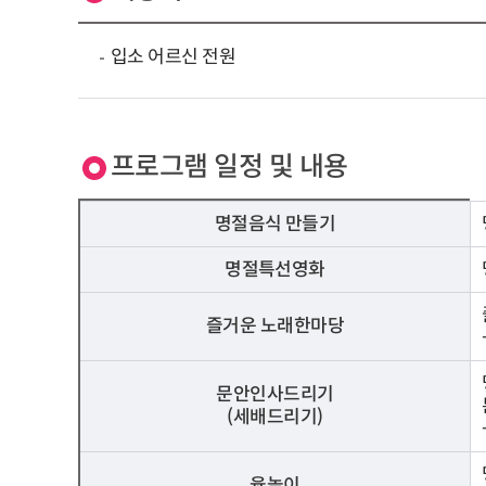
입소 어르신 전원
프로그램 일정 및 내용
명절음식 만들기
명절특선영화
즐거운 노래한마당
문안인사드리기
(세배드리기)
윷놀이